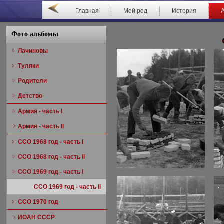
Главная
Мой род
История
Фото альбомы
Лачиновы
Туляки
Родители
Детство
Армия - часть I
Армия - часть II
ССО 1968 год - часть I
ССО 1968 год - часть II
ССО 1969 год - часть I
ССО 1969 год - часть II
ССО 1970 год
ИОАН СССР