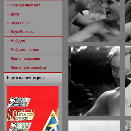
Фото разных лет
Дети
Внук Саша
Внук Ванечка
Мой дом
Мой дом - ремонт
Лента - описание
Лента - фотоальбом
Еще о нашем отряде