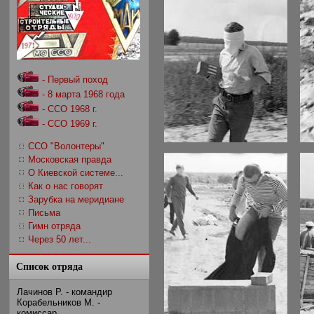
- Первый поход
- 8 марта 1968 года
- ССО 1968 г.
- ССО 1969 г.
ССО "Волонтеры"
Московская правда
О Киевской системе...
Как о нас говорят
Зарубка на меридиане
Письма
Гимн отряда
Через 50 лет...
Список отряда
Лачинов Р. - командир
Корабельников М. -
комиссар