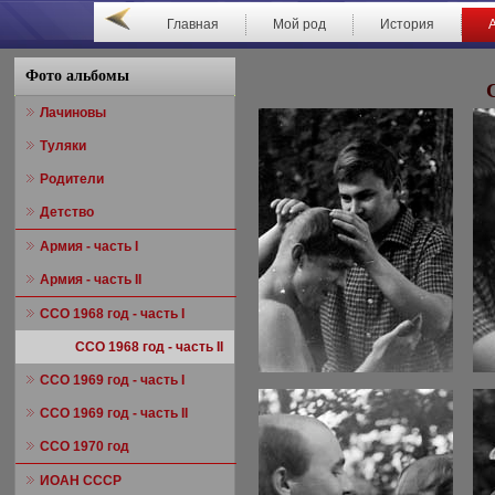
Главная
Мой род
История
Фото альбомы
Лачиновы
Туляки
Родители
Детство
Армия - часть I
Армия - часть II
ССО 1968 год - часть I
ССО 1968 год - часть II
ССО 1969 год - часть I
ССО 1969 год - часть II
ССО 1970 год
ИОАН СССР