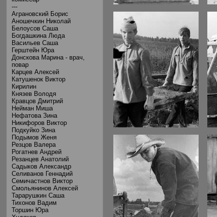
---
Аграновский Борис
Аношечкин Николай
Белоусов Саша
Богдашкина Люда
Васильев Саша
Герштейн Юра
Донскова Марина - врач,
повар
Карцев Алексей
Катушенок Виктор
Кирилин
Князев Володя
Кравцов Дмитрий
Нейман Миша
Нефатова Зина
Никифоров Виктор
Подкуйко Зина
Подымов Женя
Резцов Валера
Рогатнев Андрей
Резанцев Анатолий
Садыков Александр
Селиванов Геннадий
Семичастнов Виктор
Смольянинов Алексей
Тарарушкин Саша
Тихонов Вадим
Торшин Юра